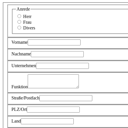
Anrede
Herr
Frau
Divers
Vorname
Nachname
Unternehmen
Funktion
Straße/Postfach
PLZ/Ort
Land