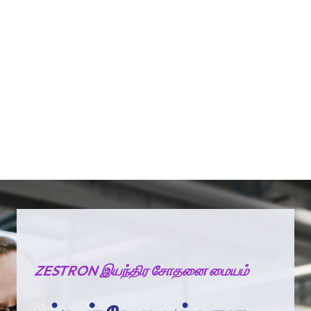
ZESTRON இயந்திர சோதனை மையம்