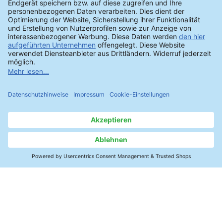
அல்ட்ராசோனிக் சுத்திகரிப்பு அல்லது இன்லைன்
மற்றும் பேட்ச் அமைப்புகளில் ஸ்ப்ரே
செயல்முறைகள் ஆகிய எதுவாக இருந்தாலும் –
பார்எபன்ஹவுசனில் உள்ள எங்கள் தொழில்நுட்ப
மையத்தில், முன்னணி சர்வதேச
உற்பத்தியாளர்களிடமிருந்து பல்வேறு சுத்திகரிப்பு
அமைப்புகளின் விரிவான வரம்பை நாங்கள்
வழங்குகிறோம். இதன் மூலம், உங்கள் குறிப்பிட்ட
தேவைகளுக்கும் பட்ஜெட்டிற்கும் முழுமையாக
ஏற்புடைய தனிப்பயன் தீர்வை நாங்கள் கண்டறிய
முடியும். நாங்கள் உங்கள் கூறுகளுடன் சுத்திகரிப்பு
சோதனைகளையும் வழங்குகிறோம் – நேரடியாக
இடத்திலோ அல்லது நீங்கள் அனுப்பும்
மாதிரிகளின் அடிப்படையிலோ.
தொடர்பு