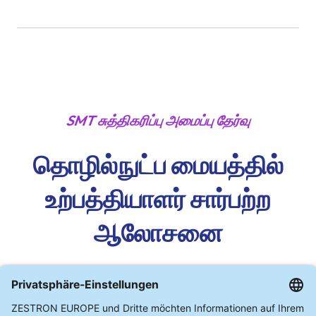
SMT சுத்திகரிப்பு அமைப்பு தேர்வு
தொழில்நுட்ப மையத்தில்
உற்பத்தியாளர் சார்பற்ற
ஆலோசனை
அழுத்த வெள்ளப்பெருக்கு (Pressure Flooding)
உடன் கூடிய மூழ்கல் செயல்முறைகள்,