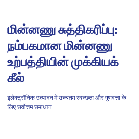
மின்னணு சுத்திகரிப்பு:
நம்பகமான மின்னணு
உற்பத்தியின் முக்கியக்
கீல்
इलेक्ट्रॉनिक उत्पादन में उच्चतम स्वच्छता और गुणवत्ता के
लिए सर्वोत्तम समाधान