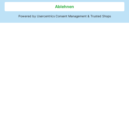
அதிகபட்ச தொழில்நுட்ப சுத்தத்தை
உறுதி செய்தல்
இப்போது படிக்க
தொடர்பு
SMT மின்னணுக்கள்
சுத்திகரிப்பு தயாரிப்புகள்
நடைமுறை அறிவு