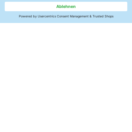
நல்ல பொருள் இணக்கத்தன்மை
50 mN/m க்கும் அதிகமான மேற்பரப்பு
விறைப்பு மதிப்பை அடைய முடியும்
தொடர்பு
தயாரிப்புகளைப் பார்க்க
SMT மின்னணுக்கள்
சுத்திகரிப்பு தயாரிப்புகள்
நடைமுறை அறிவு