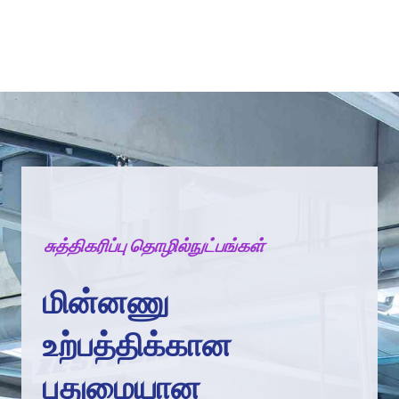
சுத்திகரிப்பு தொழில்நுட்பங்கள்
மின்னணு
உற்பத்திக்கான
புதுமையான