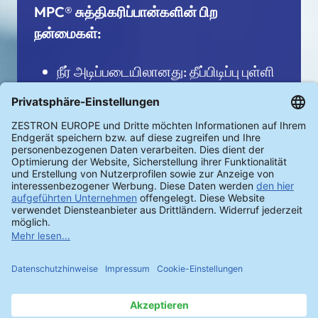
MPC® சுத்திகரிப்பான்களின் பிற
நன்மைகள்:
நீர் அடிப்படையிலானது: தீப்பிடிப்பு புள்ளி
இல்லை
மிகக் குறைந்த VOC மதிப்புகள்:
சுற்றுச்சூழல் நட்பு
மிகச் சிறந்த வடிகட்டுதல் திறன்: அதிக
பொருளாதார திறன்
மேற்பரப்பு செயற்பாட்டில்லாதது:
மேற்பரப்புகளில் எஞ்சிய சுர்ஃபக்டென்ட்
மீதிகள் இல்லை