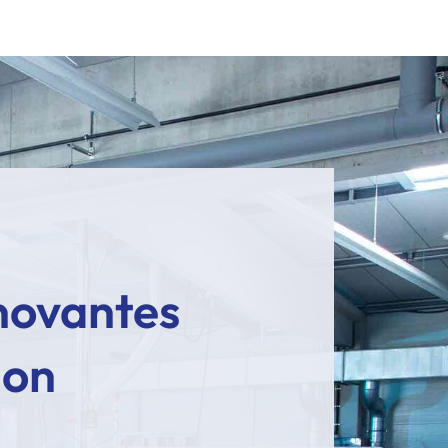
novantes
ion