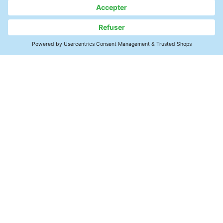
surfaces, évaluation des risques.
Contact
Électronique SMT
Modules de puissance
Produits & Services