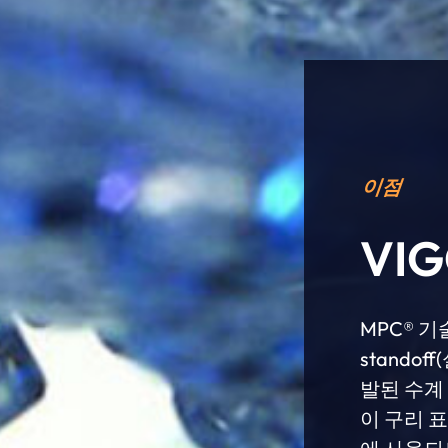
이점
VIG
MPC® 기
stando
발된 수계
이 구리 