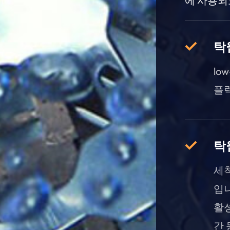
에 사용되
탁
lo
플럭
탁
세
입니
활성
간 