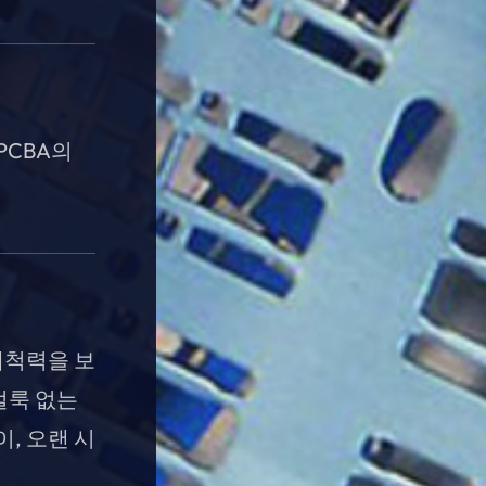
 PCBA의
세척력을 보
얼룩 없는
, 오랜 시