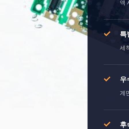
액 
특
세
우
계
후