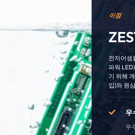
이점
ZES
전자어셈블
파워 LED
기 위해 
입)와 원
우
우수