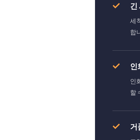
긴
세
합
인
인화
할 
거