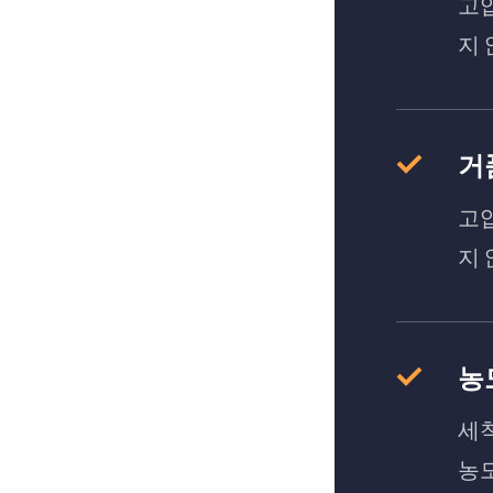
고
지 
거
고
지 
농
세척
농도