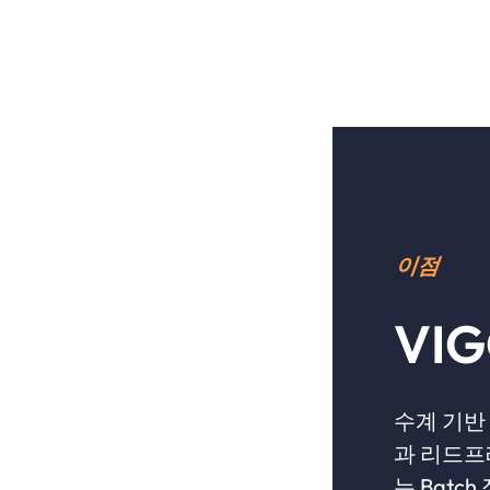
이점
VIG
수계 기반
과 리드프레
는 Batc