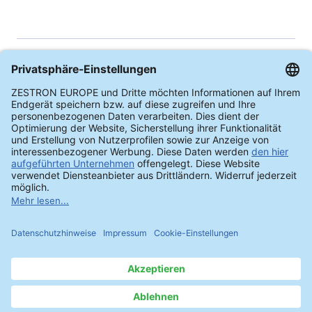
स्वच्छता आणि बाथ विश्लेषण
संपूर्ण प्रक्रिया नियंत्रण
आमच्या विश्लेषण केंद्रात आम्ही आधुनिक विश्लेषण
तंत्रज्ञान वापरून आणि IPC, MIL आणि J-STD सारख्या
आंतरराष्ट्रीय मानकांचे पालन करून आपल्या असेंबल
केलेल्या PCBAs च्या पृष्ठभागाची स्वच्छता तसेच स्वच्छता
बाथची रचना तपासतो. हे एकत्रित विश्लेषण उच्च उत्पादन