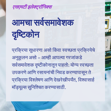
एसएमटी इलेक्ट्रॉनिक्स
आमचा सर्वसमावेशक
दृष्टिकोन
प्रक्रिया सुधारणा असो किंवा स्वच्छता प्रक्रियेचे
अनुकूलन असो – आम्ही आपल्या गरजांकडे
सर्वसमावेशक दृष्टीकोनातून पाहतो: योग्य स्वच्छता
उपकरणे आणि रसायनांची निवड करण्यापासून ते
प्रक्रिया विश्लेषण आणि देखरेखीपर्यंत, विश्वासार्ह
मॉड्यूल्स सुनिश्चित करण्यासाठी.