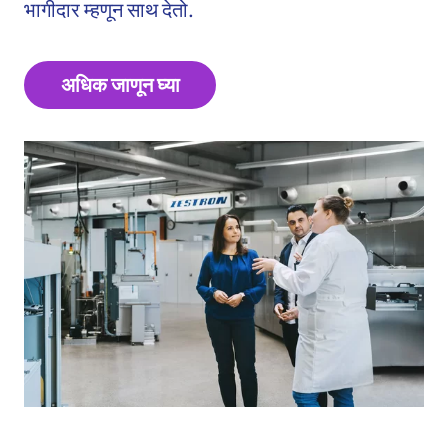
भागीदार म्हणून साथ देतो.
अधिक जाणून घ्या