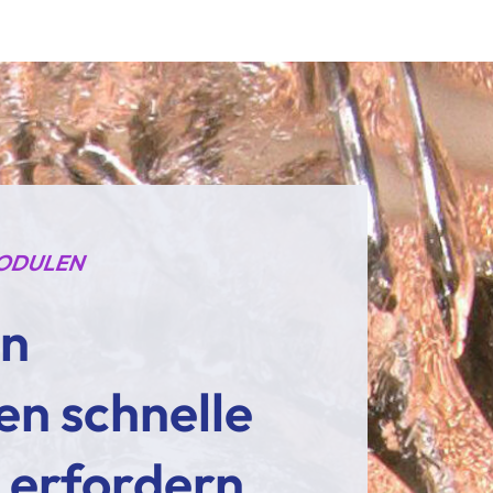
MODULEN
an
n schnelle
 erfordern