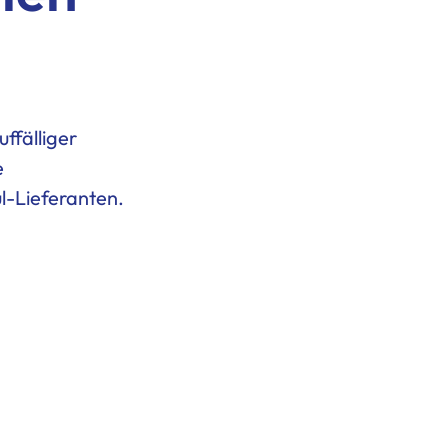
ffälliger
e
l-Lieferanten.