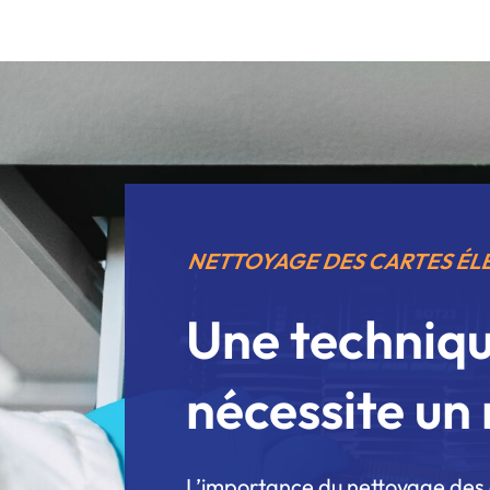
NETTOYAGE DES CARTES É
Une techniqu
nécessite un 
L’importance du
nettoyage des 