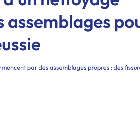
s assemblages po
éussie
é commencent par des assemblages propres : des fissu