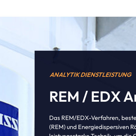
ANALYTIK DIENSTLEISTUNG
REM / EDX A
Das REM/EDX-Verfahren, besteh
(REM) und Energiedispersiven Rö
leistungsstarke Technik, um die