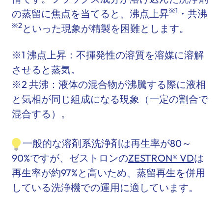
※1
の蒸留に焦点を当てると、沸点上昇
・共沸
※2
といった現象が精製を困難とします。
※1 沸点上昇：不揮発性の溶質を溶媒に溶解
させると蒸気。
※2 共沸：液体の混合物が沸騰する際に液相
と気相が同じ組成になる現象（一定の割合で
混合する）。
一般的な溶剤系洗浄剤は再生率が80～
90%ですが、
ゼストロンの
ZESTRON® VD
は
再生率が約97%と高いため、蒸留再生を併用
している洗浄機での運用に適しています。