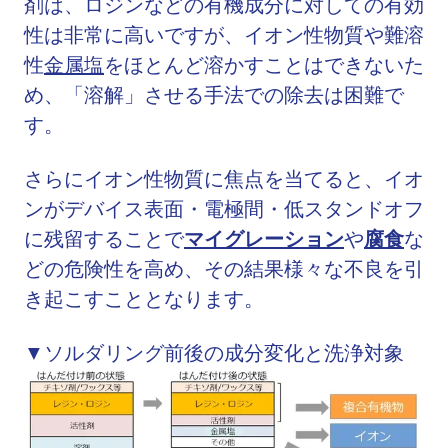
剤は、ロジンなどの有機成分に対しての有効
性は非常に高いですが、イオン性物質や難溶
性
金属塩
をほとんど溶かすことはできないた
め、「溶解」させる手法での除去は困難で
す。
さらにイオン性物質に焦点を当てると、イオ
ンがデバイス表面・電極間・低スタンドオフ
に残留することで
マイグレーション
や
腐食
な
どの危険性を高め、その結果様々な不良を引
き起こすこととなります。
▼ソルダリング前後の成分変化と洗浄対象