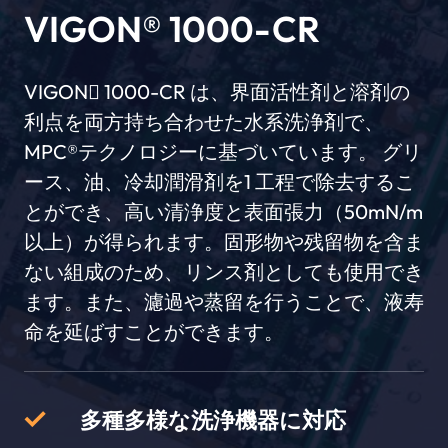
VIGON® 1000-CR
VIGON 1000-CR は、界面活性剤と溶剤の
利点を両方持ち合わせた水系洗浄剤で、
MPC®テクノロジーに基づいています。 グリ
ース、油、冷却潤滑剤を1 工程で除去するこ
とができ、高い清浄度と表面張力（50mN/m
以上）が得られます。固形物や残留物を含ま
ない組成のため、リンス剤としても使用でき
ます。また、濾過や蒸留を行うことで、液寿
命を延ばすことができます。
多種多様な洗浄機器に対応