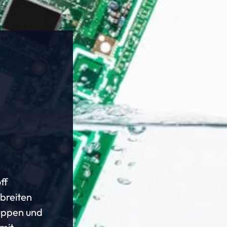
ff
 breiten
ruppen und