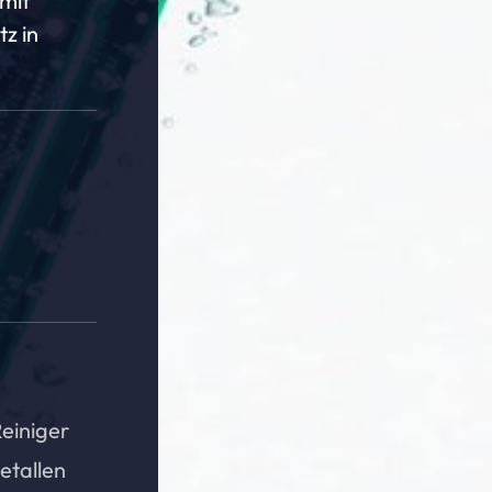
 mit
tz in
einiger
etallen