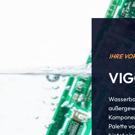
IHRE VO
VIG
Wasserbas
außergewö
Komponent
Palette v