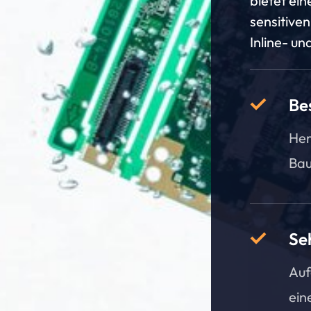
bietet ein
sensitiven
Inline- un
Be
Her
Bau
Se
Auf
ein