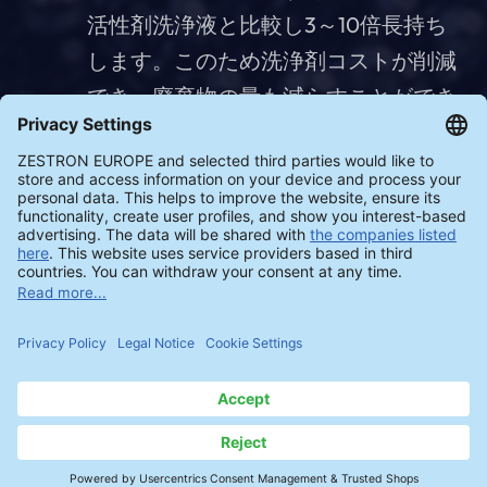
活性剤洗浄液と比較し3～10倍長持ち
します。このため洗浄剤コストが削減
でき、廃棄物の量も減らすことができ
ます。
手動濃度測定
ZESTRON® Easy Bath Control Kitは、
洗浄剤濃度を素早く簡単に確認するた
めの手動測定方法として使用できま
す。