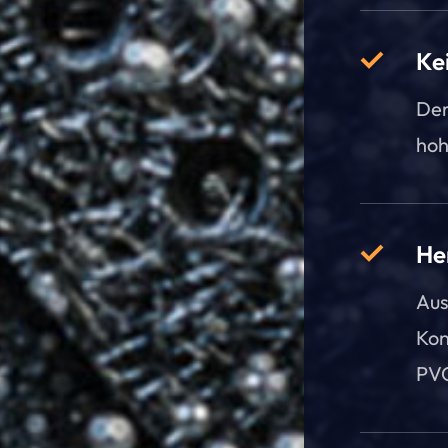
Ke
Der
hoh
He
Aus
Kon
PVC