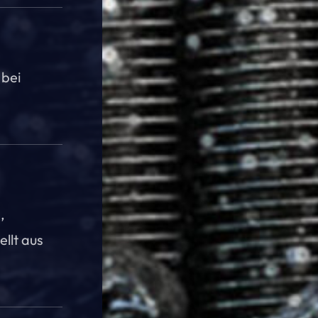
 bei
,
llt aus