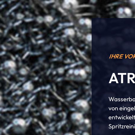
IHRE VO
ATR
Wasserbas
von einge
entwickelt
Spritzrei