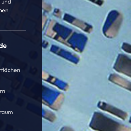
 und
chen
de
rflächen
rn
traum