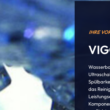
IHRE VO
VIG
Wasserbasi
Ultrascha
Spülbarke
das Reini
Leistungs
Komponent