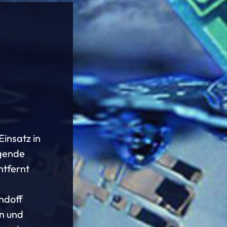
Einsatz in
agende
ntfernt
n
andoff
en und