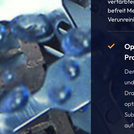
verfärbte
befreit M
Verunrein
Op
Pr
Der
und
Dra
opt
Sub
auf