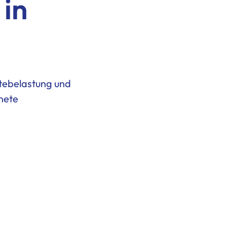
 in
htebelastung und
nete