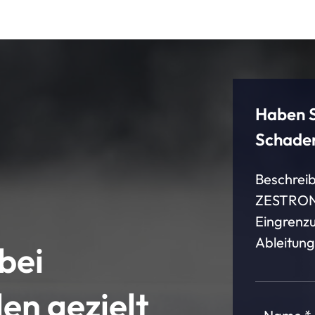
Haben S
Schaden
Beschreib
ZESTRON u
Eingrenz
Ableitun
bei
en gezielt