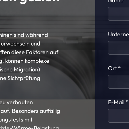
Name
Untern
hinen sind während
aturwechseln und
effen diese Faktoren auf
ng, können komplexe
Ort
ische Migration
)
eine Sichtprüfung
neu verbauten
E-Mail
auf. Besonders auffällig
ungstests mit
uchte-Wärme-Belastung.