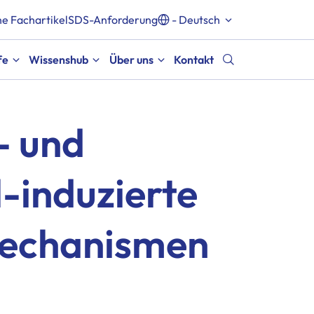
e Fachartikel
SDS-Anforderung
- Deutsch
fe
Wissenshub
Über uns
Kontakt
- und
-induzierte
echanismen