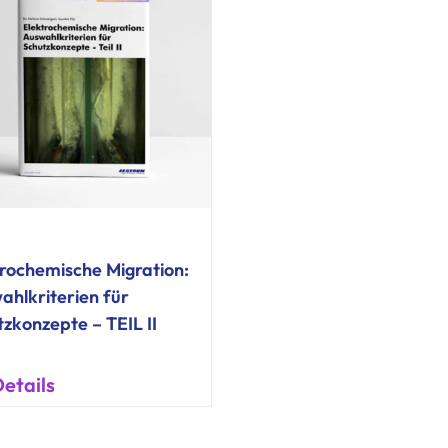
trochemische Migration:
ahlkriterien für
zkonzepte – TEIL II
etails