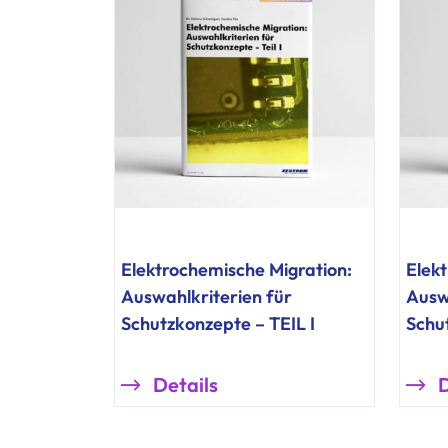
Elektrochemische Migration:
Elek
Auswahlkriterien für
Ausw
Schutzkonzepte – TEIL I
Schut
Details
D