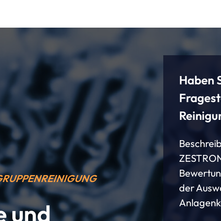
Haben S
Fragest
Reinigu
Beschreib
ZESTRON u
Bewertun
UGRUPPENREINIGUNG
der Ausw
Anlagenk
e und