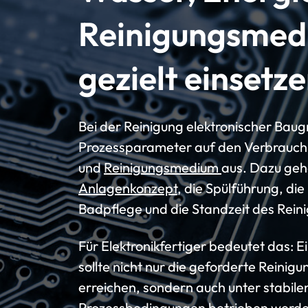
Reinigungsmed
gezielt einsetz
Bei der Reinigung elektronischer Baug
Prozessparameter auf den Verbrauch
und
Reinigungsmedium
aus. Dazu geh
Anlagenkonzept
, die Spülführung, di
Badpflege und die Standzeit des Rei
Für Elektronikfertiger bedeutet das: E
sollte nicht nur die geforderte Reinigu
erreichen, sondern auch unter stabile
Prozessbedingungen betrieben werde