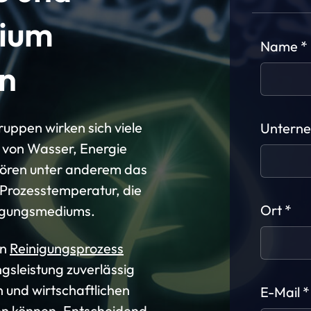
ium
Name
en
ruppen wirken sich viele
Untern
 von Wasser, Energie
ören unter anderem das
e Prozesstemperatur, die
Ort
nigungsmediums.
in
Reinigungsprozess
ngsleistung zuverlässig
n und wirtschaftlichen
E-Mail
n können. Entscheidend