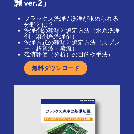
識 ver.2」
フラックス洗浄 / 洗浄が求められる
分野とは？
洗浄剤の種類と選定方法（水系洗浄
剤・溶剤系洗浄剤）
洗浄方式の種類と選定方法（スプレ
ー・超音波・噴流）
残渣評価（分析）の目的や手法）
無料ダウンロード