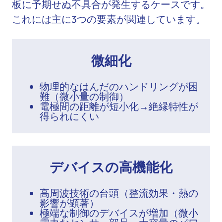
板に予期せぬ不具合が発生するケースです。
これには主に3つの要素が関連しています。
微細化
物理的なはんだのハンドリングが困
難（微小量の制御）
電極間の距離が短小化→絶縁特性が
得られにくい
デバイスの高機能化
高周波技術の台頭（整流効果・熱の
影響が顕著）
極端な制御のデバイスが増加（微小