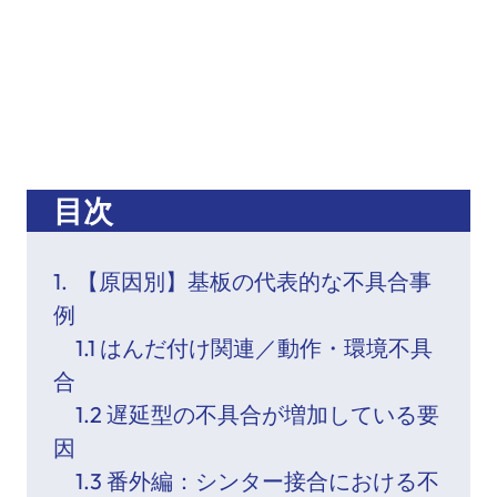
目次
1. 【原因別】基板の代表的な不具合事
例
1.1 はんだ付け関連／動作・環境不具
合
1.2 遅延型の不具合が増加している要
因
1.3 番外編：シンター接合における不