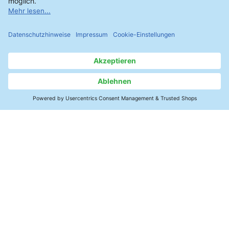
vier Sprüharme, die entweder rotieren oder
sich linear über die Baugruppen bewegen.
Kontakt
Batchanlage nach dem Prinzip „Spülmaschine“ mit
rotierenden Sprüharmen
SMT-Elektronik
Daneben gibt es
Inlineanlagen
, die voll